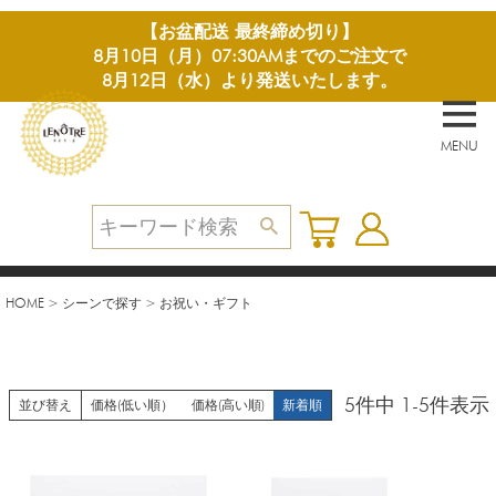
【お盆配送 最終締め切り】
8月10日（月）07:30AMまでのご注文で
8月12日（水）より発送いたします。
MENU
HOME
シーンで探す
お祝い・ギフト
5
件中
1
-
5
件表示
並び替え
価格(低い順）
価格(高い順)
新着順