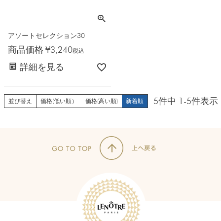
アソートセレクション30
商品価格
¥
3,240
税込
詳細を見る
5
件中
1
-
5
件表示
並び替え
価格(低い順）
価格(高い順)
新着順