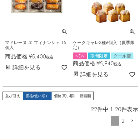
マドレーヌ エ フィナンシェ 15
ケークキャレ3種6個入（夏季限
個入
定）
商品価格
¥
5,400
NEW
期間限定
クール便
税込
商品価格
¥
5,940
税込
詳細を見る
詳細を見る
並び替え
価格(低い順）
価格(高い順)
新着順
22
件中
1
-
20
件表示
1
2