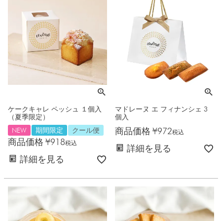
ケークキャレ ペッシュ １個入
マドレーヌ エ フィナンシェ 3
（夏季限定）
個入
商品価格
¥
972
NEW
期間限定
クール便
税込
商品価格
¥
918
税込
詳細を見る
詳細を見る