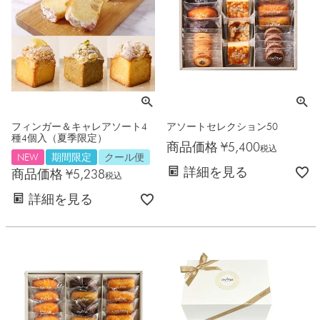
フィンガー＆キャレアソート4
アソートセレクション50
種4個入（夏季限定）
商品価格
¥
5,400
税込
NEW
期間限定
クール便
詳細を見る
商品価格
¥
5,238
税込
詳細を見る