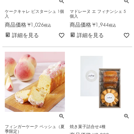
ケークキャレ ピスターシュ 1個
マドレーヌ エ フィナンシェ 5
入
個入
商品価格
¥
1,026
商品価格
¥
1,944
税込
税込
詳細を見る
詳細を見る
フィンガーケーク ペッシュ（夏
焼き菓子詰合せ4種
季限定）