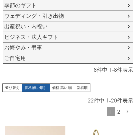
季節のギフト
ウェディング・引き出物
出産祝い・内祝い
ビジネス・法人ギフト
お悔やみ・弔事
ご自宅用
8
件中
1
-
8
件表示
並び替え
価格(低い順）
価格(高い順)
新着順
22
件中
1
-
20
件表示
1
2