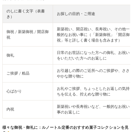
のしに書く文字（表書
お探しの目的・ご用途
き）
新築祝い、開店祝い、長寿祝い、その他一
御祝 / 新築御祝 / 開店御
般的なお祝い事に（「新築御祝」「開店御
祝
祝」等と詳しく書く場合も含みます）
日常のお世話になった方への御礼、お祝い
御礼
をいただいた方へのお返しに
お引越しの際のご近所へのご挨拶や、ささ
ご挨拶 / 粗品
やかな贈り物に
お礼やご挨拶、ちょっとしたお返しの気持
心ばかり
ちを伝える、控えめな贈り物に
新築祝いや長寿祝いなど、一般的なお祝い
内祝
事のお返しに
様々な御祝・御礼に：ルノートル定番のおすすめ菓子コレクションを見