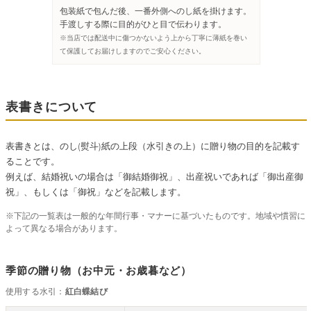
包装紙で包んだ後、一番外側へのし紙を掛けます。
手渡しする際に目的がひと目で伝わります。
※当店では配送中に傷つかないよう上から丁寧に薄紙を巻い
て保護してお届けしますのでご安心ください。
表書きについて
表書きとは、のし(熨斗)紙の上段（水引きの上）に贈り物の目的を記載す
ることです。
例えば、結婚祝いの場合は「御結婚御祝」、出産祝いであれば「御出産御
祝」、もしくは「御祝」などを記載します。
※下記の一覧表は一般的な年間行事・マナーに基づいたものです。地域や慣習に
よって異なる場合があります。
季節の贈り物（お中元・お歳暮など）
使用する水引：
紅白蝶結び