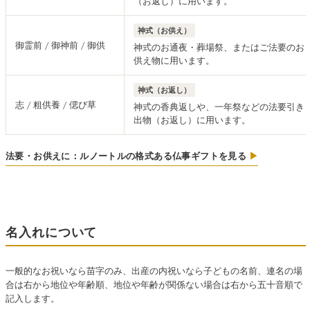
（お返し）に用います。
神式（お供え）
御霊前 / 御神前 / 御供
神式のお通夜・葬場祭、またはご法要のお
供え物に用います。
神式（お返し）
志 / 粗供養 / 偲び草
神式の香典返しや、一年祭などの法要引き
出物（お返し）に用います。
法要・お供えに：ルノートルの格式ある仏事ギフトを見る
▶
名入れについて
一般的なお祝いなら苗字のみ、出産の内祝いなら子どもの名前、連名の場
合は右から地位や年齢順、地位や年齢が関係ない場合は右から五十音順で
記入します。