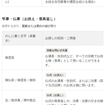
き続き自宅療養や通院を続ける場合）
み】
弔事・仏事（お供え・香典返し）
使用する水引：
藍銀または黄白の結び切り
のしに書く文字（表書
お探しの目的・ご用途
き）
宗教を問わず共通
お通夜・告別式など、すべての宗教でお供
御霊前
え物（香典）として用いることができま
す。
仏式（お供え）
御仏前 / 御霊前 / 御供
仏式のお通夜・告別式、またはご法要（四
十九日以降）のお供え物に用います。
仏式（お返し）
志 / 粗供養 / 満中陰志
仏式の香典返しや、法事・法要の引き出物