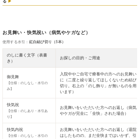
る
▶
お見舞い・快気祝い（病気やケガなど）
使用する水引：
紅白結び切り（5本）
のしに書く文字（表書
お探しの目的・ご用途
き）
入院中やご自宅で療養中の方へのお見舞い
御見舞
に（二度と繰り返してほしくないため結び
【仕様：のしなし・水引の
切り。右上の「のし飾り」が無いものを用
み】
います）
快気祝
お見舞いをいただいた方へのお返し（病気
【仕様：のしあり・水引あ
やケガが完全に「全快」された場合）
り】
快気内祝
お見舞いをいただいた方へのお返し（退院
はしたものの、まだ全快まではいかず、引
【仕様：のしなし・水引の