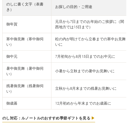
のしに書く文字（表書
お探しの目的・ご用途
き）
元旦から7日までのお年始のご挨拶に（関
御年賀
西地方では15日まで）
寒中御見舞（寒中御伺
松の内が明けてから立春までの寒中お見舞
い）
いに
御中元
7月初旬から8月15日までのお中元に
暑中御見舞（暑中御伺
小暑から立秋までの暑中お見舞いに
い）
残暑御見舞（残暑御伺
立秋から8月末までの残暑お見舞いに
い）
御歳暮
12月初めから年末までのお歳暮に
のし対応：ルノートルのおすすめ季節ギフトを見る
▶