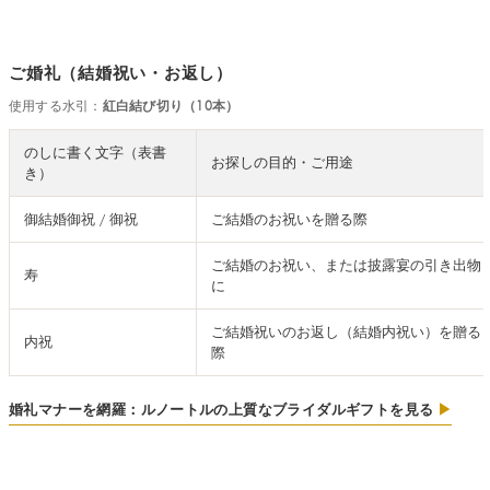
ご婚礼（結婚祝い・お返し）
使用する水引：
紅白結び切り（10本）
のしに書く文字（表書
お探しの目的・ご用途
き）
御結婚御祝 / 御祝
ご結婚のお祝いを贈る際
ご結婚のお祝い、または披露宴の引き出物
寿
に
ご結婚祝いのお返し（結婚内祝い）を贈る
内祝
際
婚礼マナーを網羅：ルノートルの上質なブライダルギフトを見る
▶