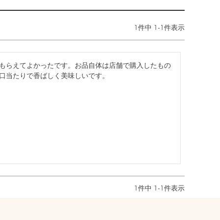
1
件中
1
-
1
件表示
もらえてよかったです。お品自体は店舗で購入したもの
口当たりで香ばしく美味しいです。
1
件中
1
-
1
件表示