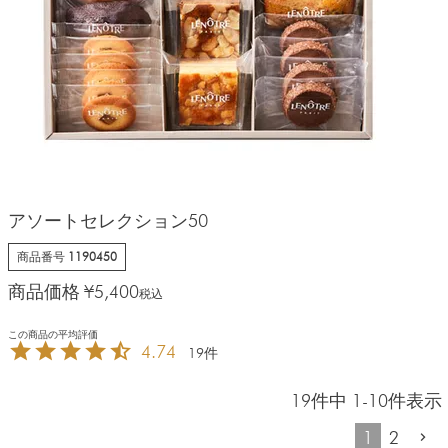
アソートセレクション50
商品番号
1190450
商品価格
¥
5,400
税込
4.74
19
19
件中
1
-
10
件表示
1
2